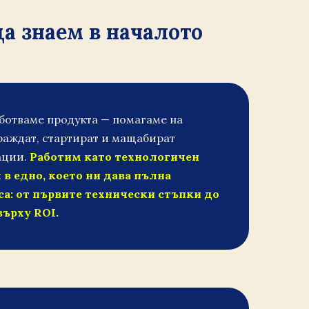
да знаем в началото
ботваме продукта — помагаме на
раждат, стартират и мащабират
ации.
Работим като технологичен
 в едно, което ни дава пълна
са: от първите технически стъпки до
върху ROI.