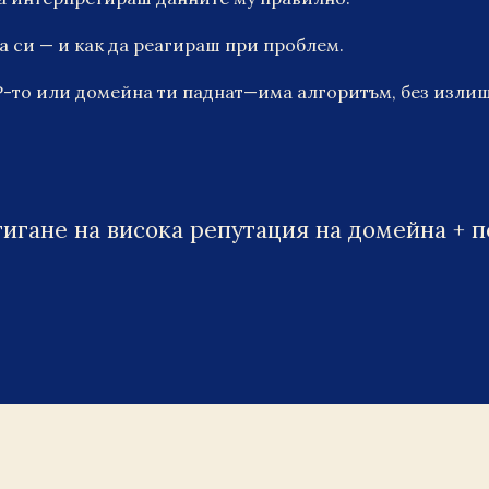
 си — и как да реагираш при проблем.
IP-то или домейна ти паднат—има алгоритъм, без изли
тигане на висока репутация на домейна + 