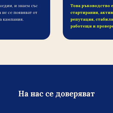
медии, и знаем със
Това ръководство е
 не се появяват от
стартирания, актив
а кампания.
репутация, стабили
работещи и провер
На нас се доверяват