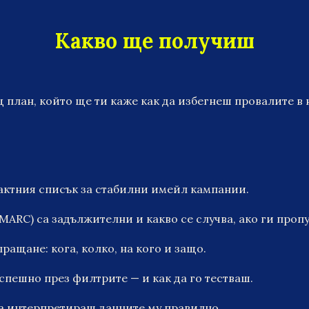
Какво ще получиш
ещ план, който ще ти каже как да избегнеш провалите в
тактния списък за стабилни имейл кампании.
MARC) са задължителни и какво се случва, ако ги проп
ращане: кога, колко, на кого и защо.
спешно през филтрите — и как да го тестваш.
да интерпретираш данните му правилно.