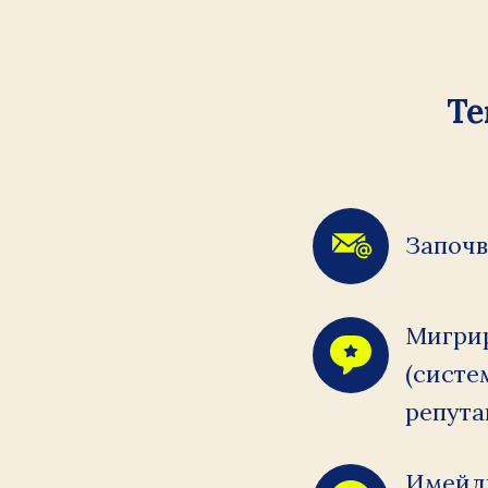
Te
Започв
Мигрир
(систе
репута
Имейли