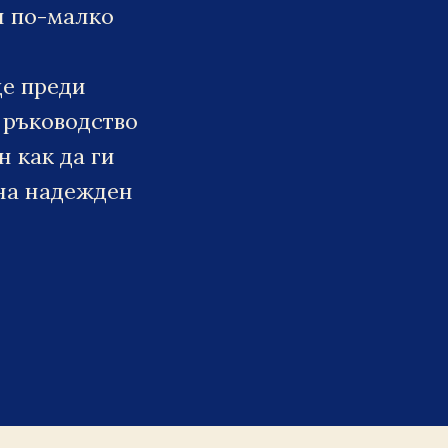
и по-малко
ще преди
 ръководство
н как да ги
 на надежден