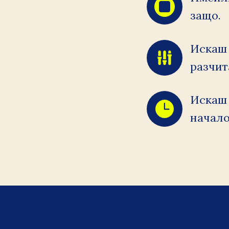
защо.
Искаш 
разчит
Искаш 
начало