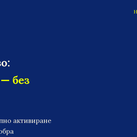
Н
о:
 — без
апно активиране
обра