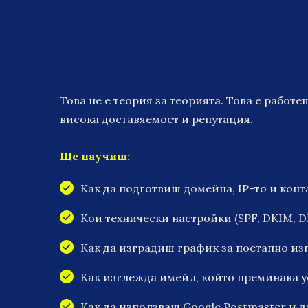
Това не е теория за теорията. Това е работ
висока доставяемост и репутация.
Ще научиш:
Как да подготвиш домейна, IP-то и кон
Кои технически настройки (SPF, DKIM, D
Как да изградиш график за поетапно изп
Как изглежда имейл, който преминава у
Как да използваш Google Postmaster и 