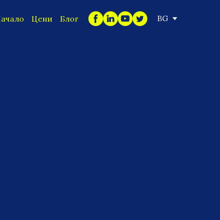
BG
ачало
Цени
Блог