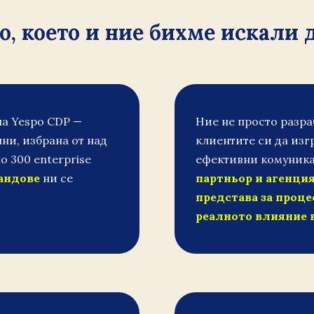
, което и ние бихме искали 
на Yespo CDP —
Ние не просто разра
ни, избрана от над
клиентите си да изг
о 300 enterprise
ефективни комуник
рандове
ни се
партньор и агенция
представа за проце
реалното влияние 