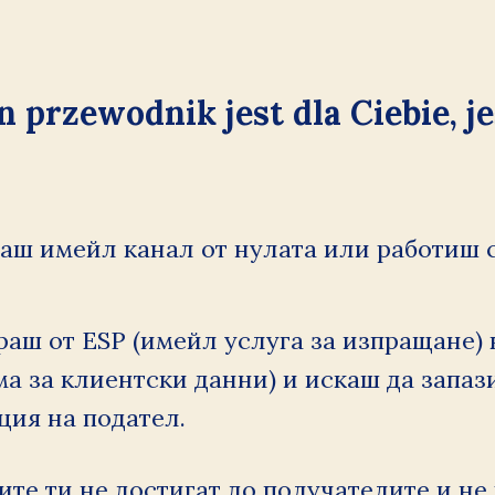
n przewodnik jest dla Ciebie, jeś
аш имейл канал от нулата или работиш с
аш от ESP (имейл услуга за изпращане) 
ма за клиентски данни) и искаш да запази
ция на подател.
те ти не достигат до получателите и не 