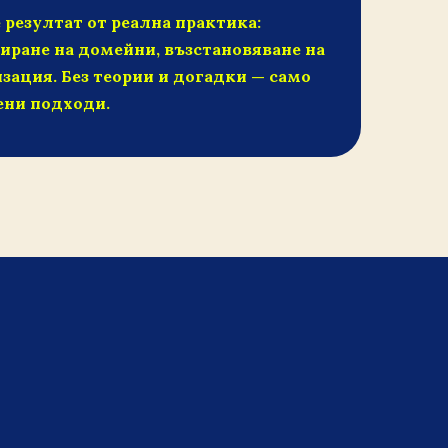
 резултат от реална практика:
иране на домейни, възстановяване на
зация. Без теории и догадки — само
ени подходи.