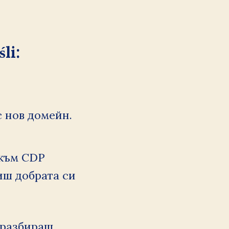
li:
 нов домейн.
към CDP 
ш добрата си 
разбираш 