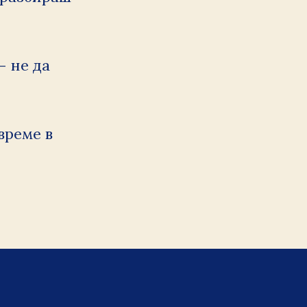
 не да 
реме в 